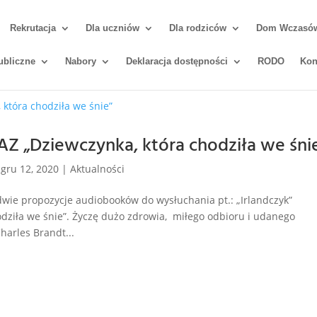
Rekrutacja
Dla uczniów
Dla rodziców
Dom Wczasów 
ubliczne
Nabory
Deklaracja dostępności
RODO
Kon
Z „Dziewczynka, która chodziła we śni
|
gru 12, 2020
|
Aktualności
wie propozycje audiobooków do wysłuchania pt.: „Irlandczyk”
odziła we śnie”. Życzę dużo zdrowia, miłego odbioru i udanego
arles Brandt...