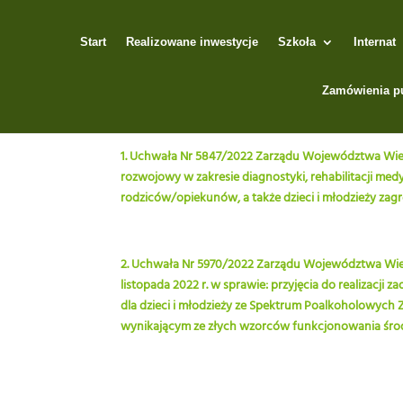
Start
Realizowane inwestycje
Szkoła
Internat
Zamówienia p
1. Uchwała Nr 5847/2022 Zarządu Województwa Wielkop
rozwojowy w zakresie diagnostyki, rehabilitacji med
rodziców/opiekunów, a także dzieci i młodzieży za
2. Uchwała Nr 5970/2022 Zarządu Województwa Wielk
listopada 2022 r. w sprawie: przyjęcia do realizacji 
dla dzieci i młodzieży ze Spektrum Poalkoholowych 
wynikającym ze złych wzorców funkcjonowania śro