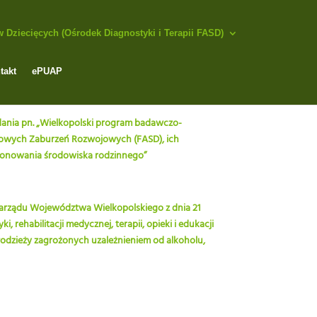
Dziecięcych (Ośrodek Diagnostyki i Terapii FASD)
takt
ePUAP
adania pn. „Wielkopolski program badawczo-
oholowych Zaburzeń Rozwojowych (FASD), ich
cjonowania środowiska rodzinnego”
Zarządu Województwa Wielkopolskiego z dnia 21
 rehabilitacji medycznej, terapii, opieki i edukacji
łodzieży zagrożonych uzależnieniem od alkoholu,