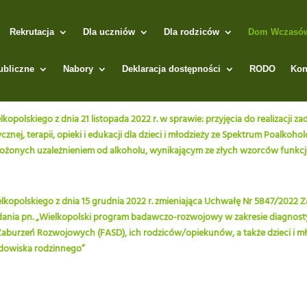
Rekrutacja
Dla uczniów
Dla rodziców
Dom Wczasów 
ubliczne
Nabory
Deklaracja dostępności
RODO
Kon
olskiego z dnia 21 listopada 2022 r. w sprawie: przyjęcia do realizacji z
ycznej, terapii, opieki i edukacji dla dzieci i młodzieży ze Spektrum Poalk
grożonych uzależnieniem od alkoholu, wynikającym ze złych wzorców funk
opolskiego z dnia 15 grudnia 2022 r. zmieniająca Uchwałę Nr 5847/2022 
zadania pn. „Wielkopolski program badawczo-rozwojowy w zakresie diagnostyki,
Zaburzeń Rozwojowych (FASD), ich rodziców/opiekunów, a także dzieci i m
dowiska rodzinnego”