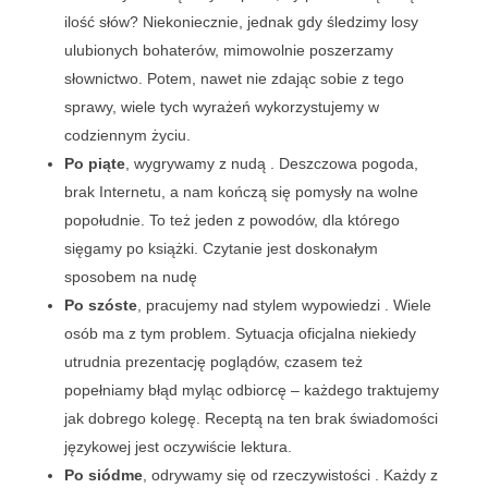
ilość słów? Niekoniecznie, jednak gdy śledzimy losy
ulubionych bohaterów, mimowolnie poszerzamy
słownictwo. Potem, nawet nie zdając sobie z tego
sprawy, wiele tych wyrażeń wykorzystujemy w
codziennym życiu.
Po piąte
, wygrywamy z nudą . Deszczowa pogoda,
brak Internetu, a nam kończą się pomysły na wolne
popołudnie. To też jeden z powodów, dla którego
sięgamy po książki. Czytanie jest doskonałym
sposobem na nudę
Po szóste
, pracujemy nad stylem wypowiedzi . Wiele
osób ma z tym problem. Sytuacja oficjalna niekiedy
utrudnia prezentację poglądów, czasem też
popełniamy błąd myląc odbiorcę – każdego traktujemy
jak dobrego kolegę. Receptą na ten brak świadomości
językowej jest oczywiście lektura.
Po siódme
, odrywamy się od rzeczywistości . Każdy z