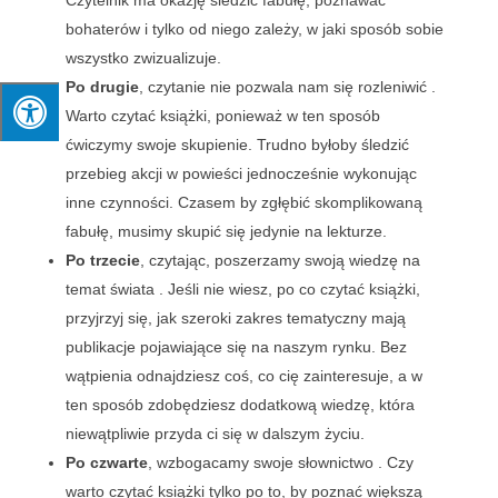
Czytelnik ma okazję śledzić fabułę, poznawać
bohaterów i tylko od niego zależy, w jaki sposób sobie
wszystko zwizualizuje.
Po drugie
, czytanie nie pozwala nam się rozleniwić .
Warto czytać książki, ponieważ w ten sposób
ćwiczymy swoje skupienie. Trudno byłoby śledzić
przebieg akcji w powieści jednocześnie wykonując
inne czynności. Czasem by zgłębić skomplikowaną
fabułę, musimy skupić się jedynie na lekturze.
Po trzecie
, czytając, poszerzamy swoją wiedzę na
temat świata . Jeśli nie wiesz, po co czytać książki,
przyjrzyj się, jak szeroki zakres tematyczny mają
publikacje pojawiające się na naszym rynku. Bez
wątpienia odnajdziesz coś, co cię zainteresuje, a w
ten sposób zdobędziesz dodatkową wiedzę, która
niewątpliwie przyda ci się w dalszym życiu.
Po czwarte
, wzbogacamy swoje słownictwo . Czy
warto czytać książki tylko po to, by poznać większą