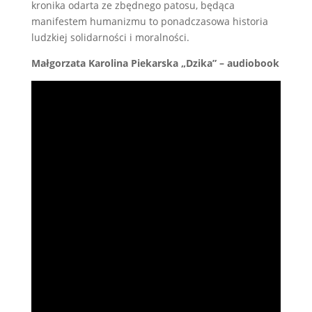
kronika odarta ze zbędnego patosu, będąca
manifestem humanizmu to ponadczasowa historia
ludzkiej solidarności i moralności.
Małgorzata Karolina Piekarska „Dzika” – audiobook