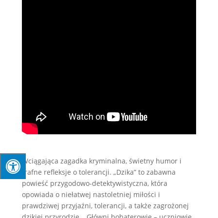
Wciągająca zagadka kryminalna, świetny humor i
trafne refleksje o tolerancji. „Dzika” to zabawna
powieść przygodowo-detektywistyczna, która
opowiada o niełatwej nastoletniej miłości i
prawdziwej przyjaźni, tolerancji, a także zagrożonej
dzikiej przyrodzie… Główni bohaterowie – uczniowie