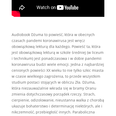
Audiobook Dżuma to powieść, która w obecnych
czasach pandemi koronawirusa jest wręcz
obowiązkową lekturą dla każdego. Powieść ta, która
jest obowiązkową lekturą w szkole średniej (w liceum
i technikum) jest ponadczasowa i w dobie pandemii
koronawirusa budzi wiele emocji. Jedna z najbardziej
cenionych powieści XX wieku to nie tylko szkic miasta
w czasie wielkiego zagrożenia, to przede wszystkim
studium postaci stojących w obliczu Zła. Dżuma,
która niezauważalnie wkrada się w bramy Oranu
zmienia dotychczasowy porządek rzeczy. Strach,
cierpienie, odizolowanie, nieustanna walka z chorobą
ukazuje bohaterstwo i determinację niektórych, ale i
nikczemność, przebiegłość innych. Paraboliczna