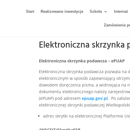
Start
Realizowane inwestycje
Szkoła
Internat
Zamówienia p
Elektroniczna skrzynk
Elektroniczna skrzynka podawcza – ePUAP
Elektroniczna skrzynka podawcza pozwala na 
elektronicznym w sposób zapewniający otrzym
dowodem doręczenia pisma, a widniejąca na ni
dokumentu elektronicznego należy zarejestrowa
(ePUAP) pod adresem
epuap.gov.pl
. Po założ
elektronicznej skrzynki podawczej Wielkopols
adres skrytki na elektronicznej Platformie U
/WSCEIT/SkrytkaESP