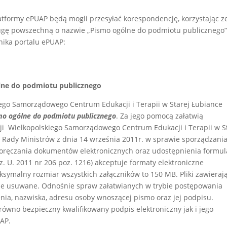
atformy ePUAP będą mogli przesyłać korespondencję, korzystając z
gę powszechną o nazwie „Pismo ogólne do podmiotu publicznego”
nika portalu ePUAP:
lne do podmiotu publicznego
ego Samorządowego Centrum Edukacji i Terapii w Starej Łubiance
mo ogólne do podmiotu publicznego
. Za jego pomocą załatwią
i Wielkopolskiego Samorządowego Centrum Edukacji i Terapii w S
 Rady Ministrów z dnia 14 września 2011r. w sprawie sporządzani
oręczania dokumentów elektronicznych oraz udostępnienia formul
. U. 2011 nr 206 poz. 1216) akceptuje formaty elektroniczne
ymalny rozmiar wszystkich załączników to 150 MB. Pliki zawieraj
e usuwane. Odnośnie spraw załatwianych w trybie postępowania
nia, nazwiska, adresu osoby wnoszącej pismo oraz jej podpisu.
ówno bezpieczny kwalifikowany podpis elektroniczny jak i jego
UAP.