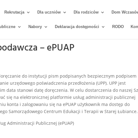
Rekrutacja
Dla uczniów
Dla rodziców
Dom Wczasów 
ubliczne
Nabory
Deklaracja dostępności
RODO
Kon
a podawcza – ePUAP
doręczanie do instytucji pism podpisanych bezpiecznym podpisem
anie urzędowego poświadczenia przedłożenia (UPP). UPP jest
m data stanowi datę doręczenia. W celu dostarczenia do naszej Sz
ć się na elektronicznej platformie usług administracji publicznej
eniu konta i zalogowaniu się na ePUAP użytkownik ma dostęp do
kiego Samorządowego Centrum Edukacji i Terapii w Starej Łubiance.
sług Administracji Publicznej (ePUAP)