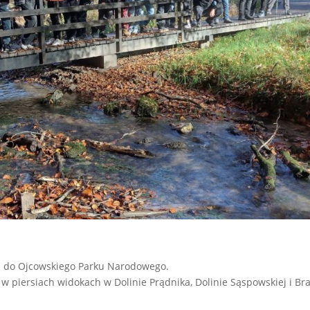
zki do Ojcowskiego Parku Narodowego.
h w piersiach widokach w
Dolinie Prądnika, Dolinie Sąspowskiej i Br