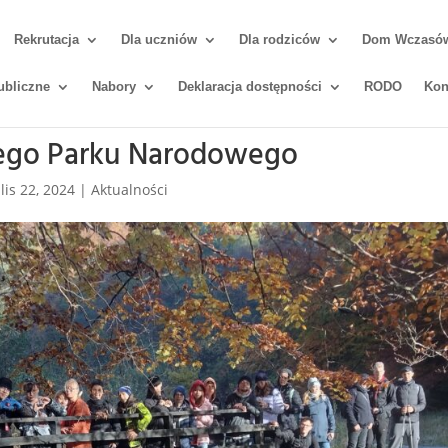
Rekrutacja
Dla uczniów
Dla rodziców
Dom Wczasów 
ubliczne
Nabory
Deklaracja dostępności
RODO
Kon
ego Parku Narodowego
|
lis 22, 2024
|
Aktualności