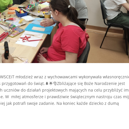
atu WSCEiT młodzież wraz z wychowawcami wykonywała własnoręczni
 przygotowań do świąt.🌲🌟🎅Zbliżające się Boże Narodzenie jest
h uczniów do działań projektowych mających na celu przybliżyć im
zne. W miłej atmosferze i prawdziwie świątecznym nastroju czas mij
iej jak potrafi swoje zadanie. Na koniec każde dziecko z dumą