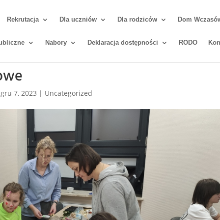
Rekrutacja
Dla uczniów
Dla rodziców
Dom Wczasów 
ubliczne
Nabory
Deklaracja dostępności
RODO
Kon
owe
|
gru 7, 2023
|
Uncategorized