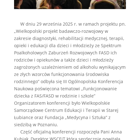
W dniu 29 września 2025 r. w ramach projektu pn.
„Wielkopolski projekt badawczo-rozwojowy w
zakresie diagnostyki, rehabilitacji medycznej, terapii,
opieki i edukacji dla dzieci i młodzieży ze Spektrum
Poalkoholowych Zaburzeń Rozwojowych FASD ich
rodziców i opiekunów a także dzieci i młodzieży
zagrożonych uzależnieniem od alkoholu wynikającym
ze złych wzorców funkcjonowania środowiska
rodzinnego” odbyła się III Ogólnopolska Konferencja
Naukowa poświęcona tematowi „Funkcjonowanie
dziecka z FAS/FASD w rodzinie i szkole”
Organizatorem konferencji było Wielkopolskie
Samorządowe Centrum Edukacji i Terapii w Starej
Łubiance oraz Fundacja „Medycyna i Sztuka” z
siedzibą w Poznaniu.
Część oficjalną konferencji rozpoczęła Pani Anna
Kubiak, Dyrektor WSCEiT która serdecznie powitała