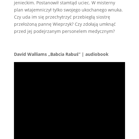
jenieckim. Postanowił stamtąd uciec. W misterny
plan wtajemniczył tylko swojego ukochanego wnuka.
Czy uda im się przechytrzyć przebiegłą siostrę
przełożoną pannę Wieprzyk? Czy zdołają umknąć
przed jej podejrzanym personelem medycznym?
David Walliams „Babcia Rabuś” | audiobook