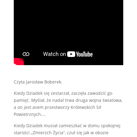
Czyta Jarosław Boberek.
Kiedy Dziadek się zestarzał, zaczęła zawodzić go
pamięć. Myślał, że nadal trwa druga wojna światowa,
a on jest asem przestworzy Królewskich Sił
Powietrznych….
Kiedy Dziadek musiał zamieszkać w domu spokojnej
starości „Zmierzch Życia”, czuł się jak w obozie