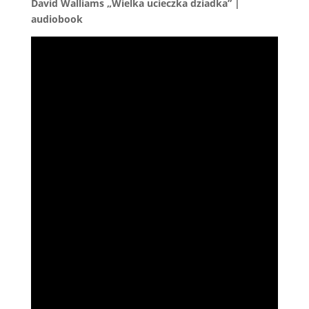
David Walliams „Wielka ucieczka dziadka” |
audiobook