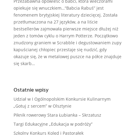
Przezabawna opowieść o babci, która wieczorami
opiekuje się wnuczkiem…“Babcia Rabuś” jest
fenomenem brytyjskiej literatury dziecięcej. Została
przetłumaczona na 27 języków, a na liście
bestsellerów zajmowała pierwsze miejsce dłużej niż
jeden z tomów cyklu o Harrym Potterze. Początkowo
znudzony graniem w Scrabble i degustowaniem zupy
kapuścianej chłopiec przestaje się nudzić, gdy
okazuje się, że w metalowej puszce na półce znajduje
się skarb…
Ostatnie wpisy
Udział w I Ogólnopolskim Konkursie Kulinarnym
„Gotuj z sercem” w Olsztynie
Piknik rowerowy Stara Łubianka – Skrzatusz
Targi Edukacyjne „Edukacja w podróży”
Szkolny Konkurs Kolęd i Pastorałek