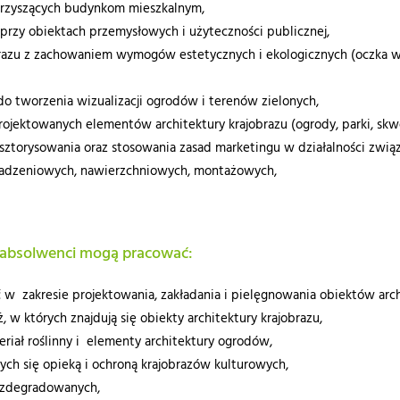
owarzyszących budynkom mieszkalnym,
h przy obiektach przemysłowych i użyteczności publicznej,
razu z zachowaniem wymogów estetycznych i ekologicznych (oczka wod
 tworzenia wizualizacji ogrodów i terenów zielonych,
 projektowanych elementów architektury krajobrazu (ogrody, parki, skw
ztorysowania oraz stosowania zasad marketingu w działalności związa
asadzeniowych, nawierzchniowych, montażowych,
i absolwenci mogą pracować:
w zakresie projektowania, zakładania i pielęgnowania obiektów arch
, w których znajdują się obiekty architektury krajobrazu,
eriał roślinny i elementy architektury ogrodów,
ących się opieką i ochroną krajobrazów kulturowych,
w zdegradowanych,