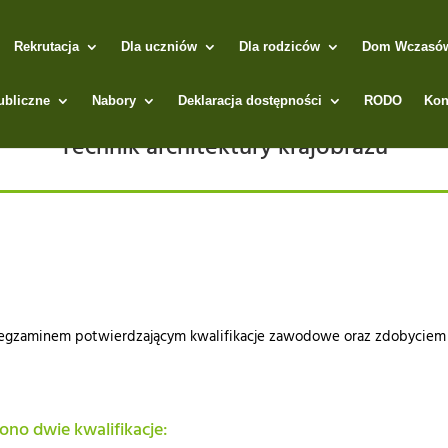
Rekrutacja
Dla uczniów
Dla rodziców
Dom Wczasów 
ubliczne
Nabory
Deklaracja dostępności
RODO
Kon
Technik architektury krajobrazu
 egzaminem potwierdzającym kwalifikacje zawodowe oraz zdobyciem 
no dwie kwalifikacje: