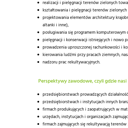
realizacji i pielęgnacji terenów zielonych t
kształtowania i pielęgnacji terenów zielonyc
projektowania elementów architektury krajob
altanki i inne),
posługiwania się programem komputerowym do
pielęgnacji i konserwacji istniejących i nowo
prowadzenia uproszczonej rachunkowości i kos
kierowania ludźmi przy pracach ziemnych, n
nadzoru prac rekultywacyjnych.
Perspektywy zawodowe, czyli gdzie nas
przedsiębiorstwach prowadzących działalność 
przedsiębiorstwach i instytucjach innych branż
firmach produkujących i zaopatrujących w mat
urzędach, instytucjach i organizacjach zajmuj
firmach zajmujących się rekultywacją terenó