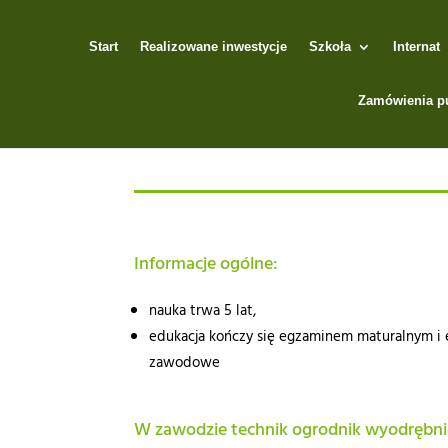
Start
Realizowane inwestycje
Szkoła
Internat
Zamówienia p
Informacje ogólne:
nauka trwa 5 lat,
edukacja kończy się egzaminem maturalnym i
zawodowe
W zawodzie technik ogrodnik wyodrębnio