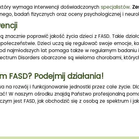
 który wymaga interwencji doświadczonych
specjalistów
.
Ze
ego, badań fizycznych oraz oceny psychologicznej i neurol
encji
 znacznie poprawić jakość życia dzieci z FASD. Takie dział
społeczeństwie. Dzieci uczą się regulować swoje emocje, ko
y od najmłodszych lat pomaga także w regularnym badaniu i
 Spectrum Disorders obarczone są wieloma chorobami, który
m FASD? Podejmij działania!
 na rozwój i funkcjonowanie jednostki przez całe życie. Dl
łać! W naszym ośrodku znajdą Państwo profesjonalną pomoc
 czym jest FASD, jak obchodzić się z osobą ze spektrum i j