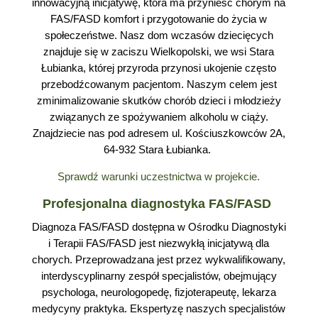
innowacyjną inicjatywę, która ma przynieść chorym na
FAS/FASD komfort i przygotowanie do życia w
społeczeństwe. Nasz dom wczasów dziecięcych
znajduje się w zaciszu Wielkopolski, we wsi Stara
Łubianka, której przyroda przynosi ukojenie często
przebodźcowanym pacjentom. Naszym celem jest
zminimalizowanie skutków chorób dzieci i młodzieży
związanych ze spożywaniem alkoholu w ciąży.
Znajdziecie nas pod adresem ul. Kościuszkowców 2A,
64-932 Stara Łubianka.
Sprawdź warunki uczestnictwa w projekcie.
Profesjonalna diagnostyka FAS/FASD
Diagnoza FAS/FASD dostępna w Ośrodku Diagnostyki
i Terapii FAS/FASD jest niezwykłą inicjatywą dla
chorych. Przeprowadzana jest przez wykwalifikowany,
interdyscyplinarny zespół specjalistów, obejmujący
psychologa, neurologopedę, fizjoterapeutę, lekarza
medycyny praktyka. Ekspertyzę naszych specjalistów