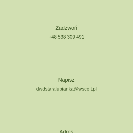
Zadzwoń
+48 538 309 491
Napisz
dwdstaralubianka@wsceit.pl
Adres